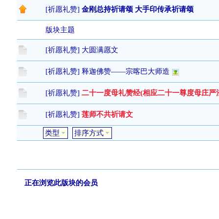
[
祈愿礼赞
]
金刚总持祈请颂 大手印传承祈请颂
版块主题
[
祈愿礼赞
]
大圆满愿文
[
祈愿礼赞
]
释迦佛赞——宗喀巴大师造
[
祈愿礼赞
]
二十一度母礼赞经(相应二十一尊度母庄严
[
祈愿礼赞
]
莲师不共祈请文
类型
排序方式
发帖
正在浏览此版块的会员