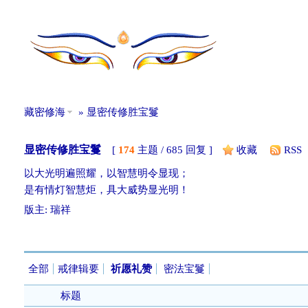
藏密修海
» 显密传修胜宝鬘
显密传修胜宝鬘
[
174
主题 / 685 回复 ]
收藏
RSS
以大光明遍照耀，以智慧明令显现；
是有情灯智慧炬，具大威势显光明！
版主:
瑞祥
发帖
全部
戒律辑要
祈愿礼赞
密法宝鬘
标题