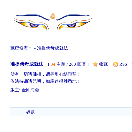
藏密修海
» 准提佛母成就法
准提佛母成就法
[
34
主题 / 260 回复 ]
收藏
RSS
所有一切诸佛相，谓等引心结印契；
依法持诵诸咒明，如应速得胜悉地！
版主:
金刚海会
发帖
标题