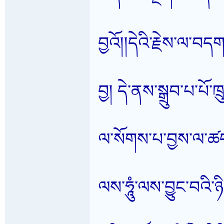
བྱའོ།།དེའི་རྗེས་ལ་
བྱ། དེ་ནས་སྒྲུབ་པ་པོ་
ལ་སོགས་པ་བྱས་ལ་ཚད་མ
ལས་ཧཱུཾ་ལས་བྱུང་བའི་ཉི་