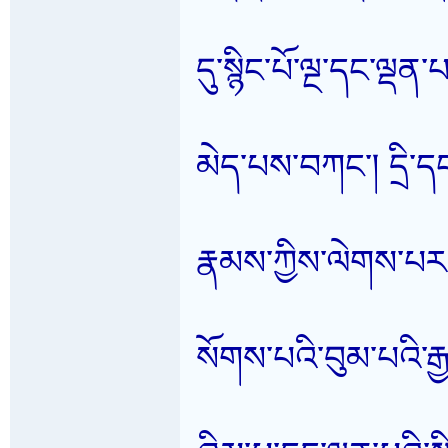
དུ་སྙིང་པོ་ལྔ་དང་ལྡ
མེད་པས་བཀང་། དྲི་ད
རྣམས་ཀྱིས་ལེགས་པར
སོགས་པའི་བུམ་པའི་རྒ