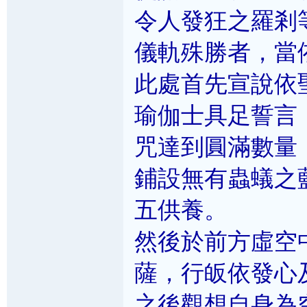
令人發狂之羅剎
儀軌殊勝者，當
此處首先宣說依
瑜伽士具足誓言
咒達到圓滿數量
鋪設無有蟲蟻之
五供養。
然後於前方虛空
薩，行皈依發心
之後觀想自身為