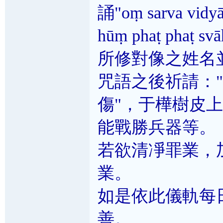
誦"oṃ sarva vidyā 
hūṃ phaṭ ph
所修對像之姓名
咒語之後祈請：
傷"，于樺樹皮
能戰勝兵器等。
若欲清凈罪業，
業。
如是依此儀軌每
善。