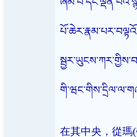
ཞིམ་པ་དང་ལྡན་པའི་སྙི
པོ་ཆེར་རྣམ་པར་བལྟའ
སྦྱར་ཡུངས་ཀར་གྱིས་བཀ
གི་ཝང་གིས་དྲིལ་ལ་ག
在其中央，從瑪(