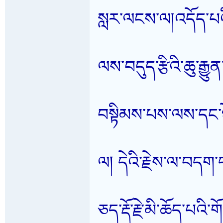
སླར་ལངས་ལ།འདོད་པའི་
ལས་བདུད་རྩིའི་ཆུ་རྒྱ
བསྟིམས་པས་ལས་དང་ཉ
ལ། དེའི་རྗེས་ལ་བད
ཅད་རྡོ་རྗེ་མི་ཆོད་པའི