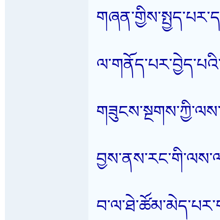
གཞན་གྱིས་སྤྱད་པར་ད
ལ་གནོད་པར་བྱེད་པ
གཟུངས་སྔགས་ཀྱི་ལས་
བྱས་ནས་རང་གི་ལས་ལ་
བ་ལ་ཐེ་ཚོམ་མེད་པར་