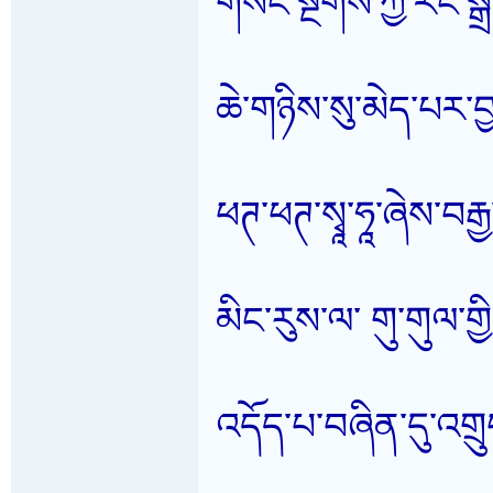
གསང་སྔགས་ཀྱི་རང་ས
ཆེ་གཉིས་སུ་མེད་པར་བྱས
ཕཊ་ཕཊ་སྭཱ་ཧཱ་ཞེས་བརྒ
མིང་རུས་ལ་ གུ་གུལ་གྱ
འདོད་པ་བཞིན་དུ་འགྲུ