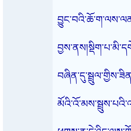
བྱུང་བའི་ཆོ་ག་ལས་ལན
བྱས་ནས།སྡིག་པ་མི་ད
བཞིན་དུ་སྦྲུལ་གྱིས་
མོའི་འོ་མས་སྦྲུས་པའ