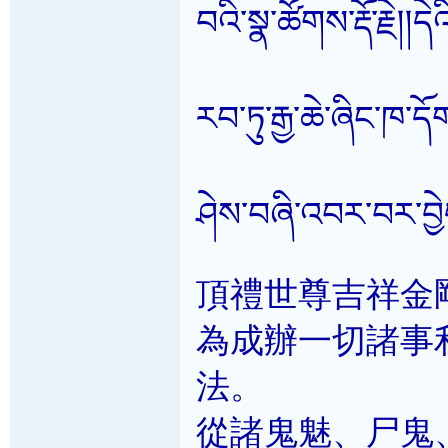
བའི་སྣ་ཚོགས་རྡོ་རྗེ།།
རབ་ཏུ་རྒྱ་ཆེ་ཞིང་ཁ་ད
ཤེས་བཞི་འབར་བར་བྱ
頂禮世尊吉祥金
為成辦一切諸事
法。
從諸鬼魅、尸鬼