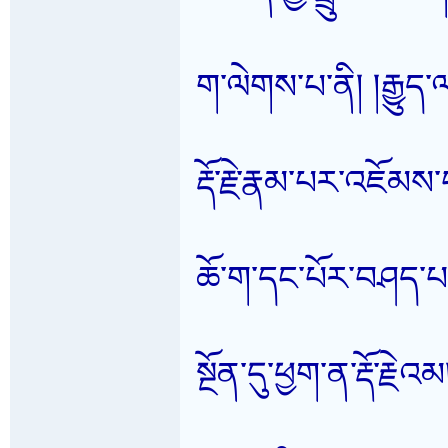
ག་ལེགས་པ་ནི། །རྒྱུ
རྡོ་རྗེ་རྣམ་པར་འཇོམས
ཆོ་ག་དང་པོར་བཤད་པར
སྔོན་དུ་ཕྱག་ན་རྡོ་རྗེའ