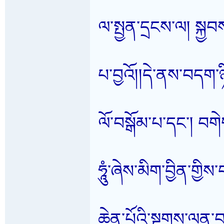
ལ་སྤྱན་དྲངས་ལ། སྐྱབ
པ་བྱའོ།།དེ་ནས་བདག་ཉིད
ལོ་བསྒོམ་པ་དང་། བག
ཧཱུཾ་ཞེས་མིག་བྱིན་གྱི
ཆེན་པོའི་སྔགས་ལན་བ