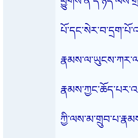
ཕྱུགས་ན་དེ་ཉིད་ལས་གྲ
པོ་དང་སེར་བ་དྲག་པ
རྣམས་ལ་ཡུངས་ཀར་ལ
རྣམས་ཀྱང་ཆོད་པར་འག
ཀྱི་ལས་མ་གྲུབ་པ་རྣམ