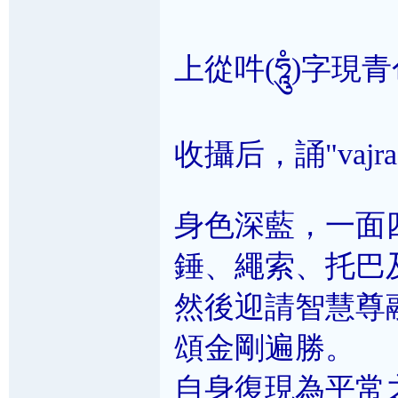
上從吽(ཧཱུཾ)
收攝后，誦"vajra
身色深藍，一面
錘、繩索、托巴
然後迎請智慧尊
頌金剛遍勝。
自身復現為平常