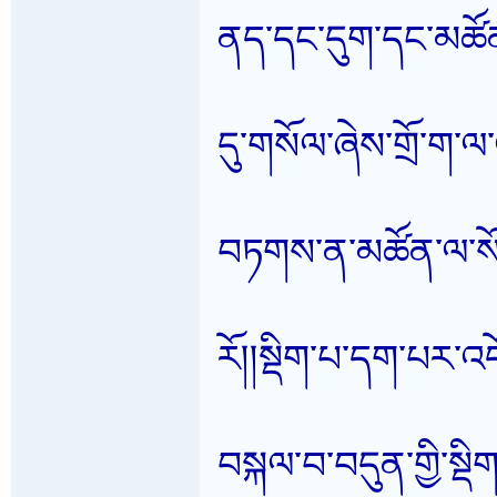
ནད་དང་དུག་དང་མཚོན
དུ་གསོལ་ཞེས་གྲོ་ག་ལ
བཏགས་ན་མཚོན་ལ་སོ
རོ།།སྡིག་པ་དག་པར་འ
བསྐལ་བ་བདུན་གྱི་སྡིག