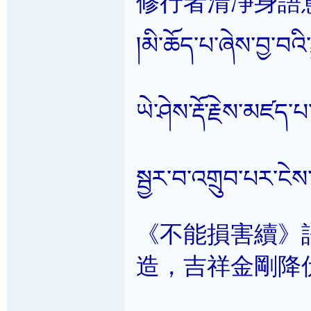
修行者清凈身語
།མི་ཆོད་པ་ཞེས་བྱ་བའི་ར
ཡེ་ཤེས་རྡོ་རྗེས་མཛད་
སྦྱར་བ་འགྲུབ་པར་ངེས་
《不能損害續》
造，吉祥金剛降