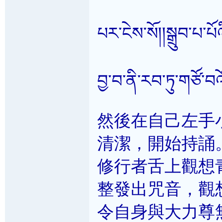
པར་ངེས་སོ།།སྒྲུབ་པ
བྱ་བ་ནི་རབ་ཏུ་གཙོ་བའ
然後在自己左手
清潔，開始持誦
修行者舌上觀想
整發出咒音，觀
令自身與大力尊