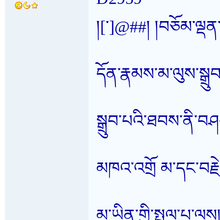
།[་]@##། །བཅོམ་ལྡན་
དོན་རྣམས་མ་ལུས་སྒྲུབ་བ
སྒྲུབ་པའི་ཐབས་ནི་བཤ
མཁའ་འགྲོ མ་དང་བརྗེད་བ
མ་ཡིན་གྱི་སྤྲུལ་པ་ལས