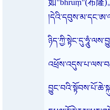
如"bhruṃ"(布隆
།དེའི་དབུས་མ་དང་ཨ་ལ
ཉིད་ཀྱི་སྟེང་དུ་ཧཱུཾ་ལས་
འཕྲོས་འདུས་པ་ལས་བཛ
བྱུང་བའི་སྟོབས་པོ་ཆ