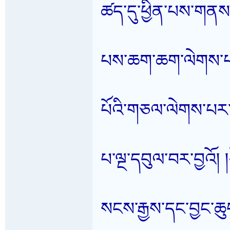
ཚད་དུ་ཕྱིན་པས་གནས
པས་ཆག་ཆག་ལེགས་པར་
པོའི་གཅལ་ལེགས་པར་བཀ
པ་ལྔ་དབུལ་བར་བྱའོ།
སངས་རྒྱས་དང་བྱང་ཆ