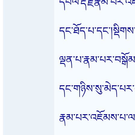
དཔལ་རྡོ་རྗེ་རྣམ་པར
དང་ཐོད་པ་དང་།སྡིགས
ལྡན་པ་རྣམ་པར་བསྒོམ
དང་གཉིས་སུ་མེད་པར་བར
རྣམ་པར་འཇོམས་པ་ལ་བ