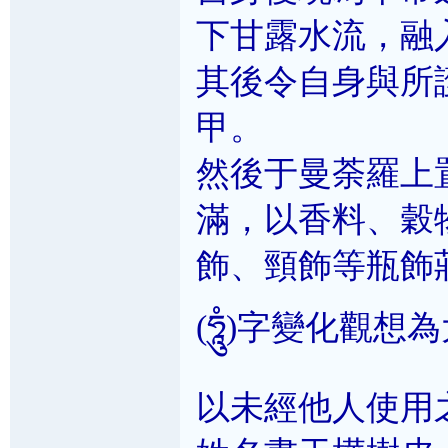
下甘露水流，融
其後令自身與所
甲。
然後于曼荼羅上
滿，以香料、穀
飾、頸飾等瓶飾
(ཧཱུཾ)字變化觀
以未經他人使用