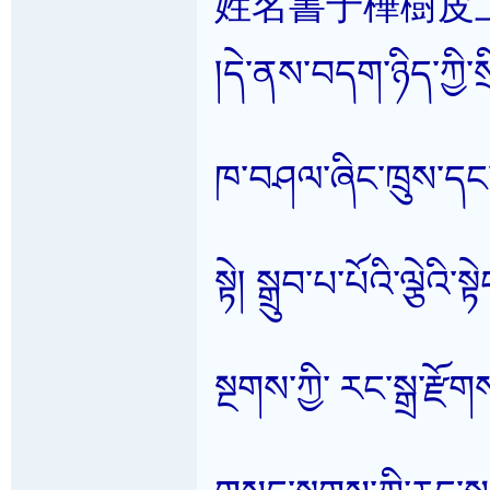
姓名書于樺樹皮
།དེ་ནས་བདག་ཉིད་ཀྱ
ཁ་བཤལ་ཞིང་ཁྲུས་དང
སྟེ། སྒྲུབ་པ་པོའི་ལྕེའི་
སྔགས་ཀྱི་ རང་སྒྲ་རྫོག