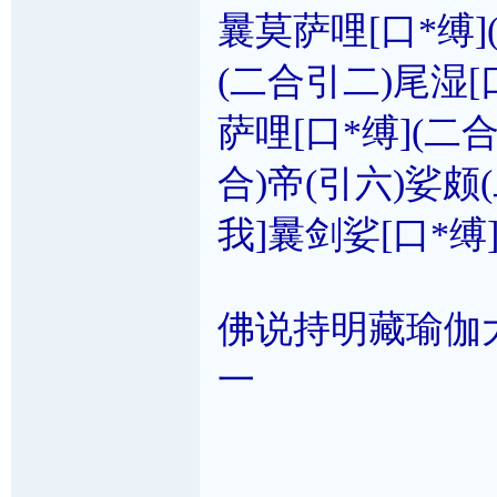
曩莫萨哩[口*缚](
(二合引二)尾湿[
萨哩[口*缚](二合
合)帝(引六)娑颇(
我]曩剑娑[口*缚]
佛说持明藏瑜伽
一