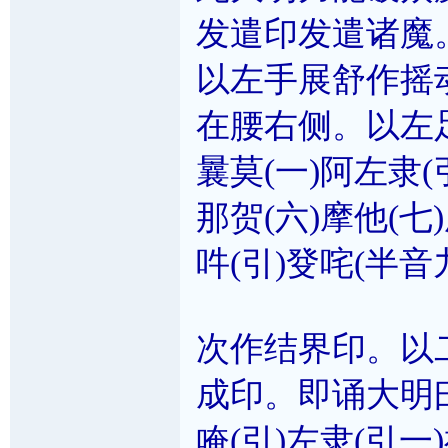
发遣印发遣诸魔
以左手展舒作摇
在腰右侧。以左
曩莫(一)阿左隶(
那贺(六)摩他(七
吽(引)癹咤(半音
次作结界印。以
成印。即诵大明
唵(引)左隶(引一