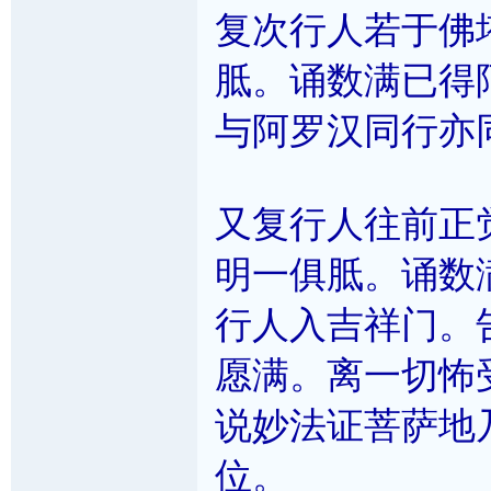
复次行人若于佛
胝。诵数满已得
与阿罗汉同行亦
又复行人往前正
明一俱胝。诵数
行人入吉祥门。
愿满。离一切怖
说妙法证菩萨地乃
位。