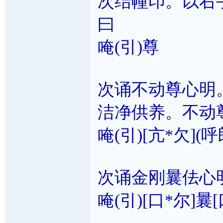
次结幢印。以右
曰
唵(引)尊
次诵不动尊心明
洁净供养。不动
唵(引)[亢*欠](
次诵金刚曩佉心
唵(引)[口*尔]曩