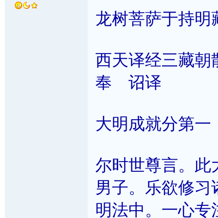
龙树菩萨于持明
西天译经三藏朝
奉 诏译
大明成就分第一
尔时世尊言。此
男子。乐欲修习
明法中。一心专