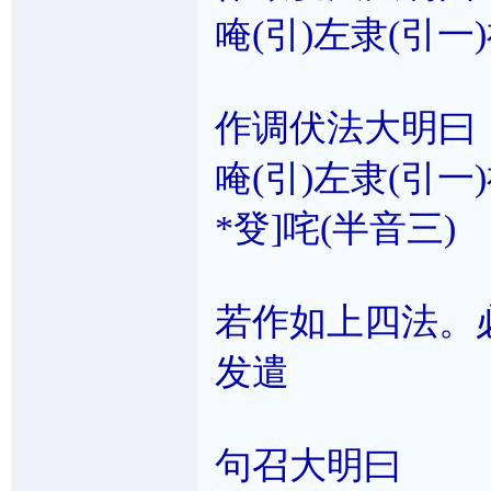
唵(引)左隶(引一)
作调伏法大明曰
唵(引)左隶(引一)
*癹]咤(半音三)
若作如上四法。
发遣
句召大明曰