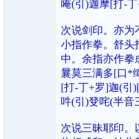
唵(引)迦摩[打-丁
次说剑印。亦为
小指作拳。舒头
中。余指亦作拳
曩莫三满多[口*缚
[打-丁+罗]迦(引
吽(引)癹咤(半音
次说三昧耶印。