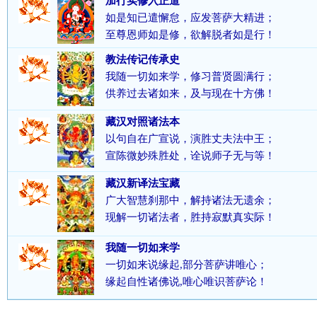
加行实修入正道
如是知已遣懈怠，应发菩萨大精进；
至尊恩师如是修，欲解脱者如是行！
教法传记传承史
我随一切如来学，修习普贤圆满行；
供养过去诸如来，及与现在十方佛！
藏汉对照诸法本
以句自在广宣说，演胜丈夫法中王；
宣陈微妙殊胜处，诠说师子无与等！
藏汉新译法宝藏
广大智慧刹那中，解持诸法无遗余；
现解一切诸法者，胜持寂默真实际！
我随一切如来学
一切如来说缘起,部分菩萨讲唯心；
缘起自性诸佛说,唯心唯识菩萨论！