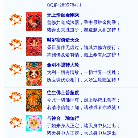
QQ群:289578411
无上瑜伽金刚乘
善修共道成法器，乘中最胜金刚乘；
诸善丈夫胜道阶，愿速趣入祈加持！
时岁宿值诸天众
昼日所作无虚过，随其力修方便行；
常施佛及诸有情，最上希有此加护！
金刚不退转大轮
为利一切有情故，一切世界一切处；
所应调伏众相门，大妙宝轮随宜转！
往生佛土普超度
今此一切佛世尊，最上秘密未曾有；
若清净信能了知，诸难成者亦成就！
与神合一瑜伽行
于如来身入正定，诸天身中从定出；
诸天身中入正定，大龙身中从定出!