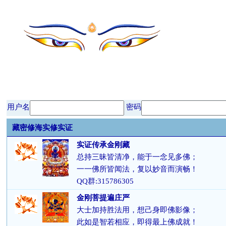
用户名
密码
藏密修海实修实证
实证传承金刚藏
总持三昧皆清净，能于一念见多佛；
一一佛所皆闻法，复以妙音而演畅！
QQ群:315786305
金刚菩提遍庄严
大士加持胜法用，想己身即佛影像；
此如是智若相应，即得最上佛成就！