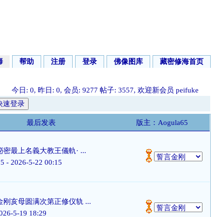
海
帮助
注册
登录
佛像图库
藏密修海首页
今日:
0
, 昨日:
0
, 会员:
9277
帖子:
3557
, 欢迎新会员
peifuke
最后发表
版主：
Aogula65
密最上名義大教王儀軌· ...
65
- 2026-5-22 00:15
刚亥母圆满次第正修仪轨 ...
026-5-19 18:29