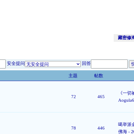
藏密修
安全提问
回答
主题
帖数
《一切祕
72
465
Aogula
噶举派金
78
446
佛海
- 2