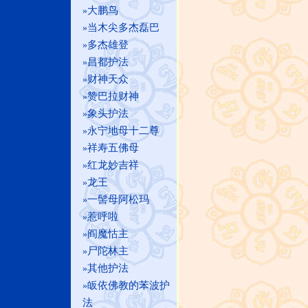
大鹏鸟
»
当木尖多杰磊巴
»
多杰雄登
»
昌都护法
»
财神天众
»
赞巴拉财神
»
象头护法
»
永宁地母十二尊
»
祥寿五佛母
»
红龙妙吉祥
»
龙王
»
一髻母阿松玛
»
惹呼啦
»
阎魔怙主
»
尸陀林主
»
其他护法
»
皈依佛教的苯波护
»
法