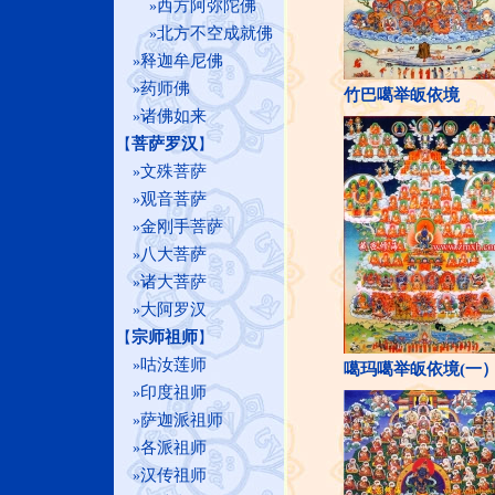
西方阿弥陀佛
»
北方不空成就佛
»
释迦牟尼佛
»
药师佛
»
竹巴噶举皈依境
诸佛如来
»
菩萨罗汉
【
】
文殊菩萨
»
观音菩萨
»
金刚手菩萨
»
八大菩萨
»
诸大菩萨
»
大阿罗汉
»
宗师祖师
【
】
咕汝莲师
»
噶玛噶举皈依境(一
印度祖师
»
萨迦派祖师
»
各派祖师
»
汉传祖师
»