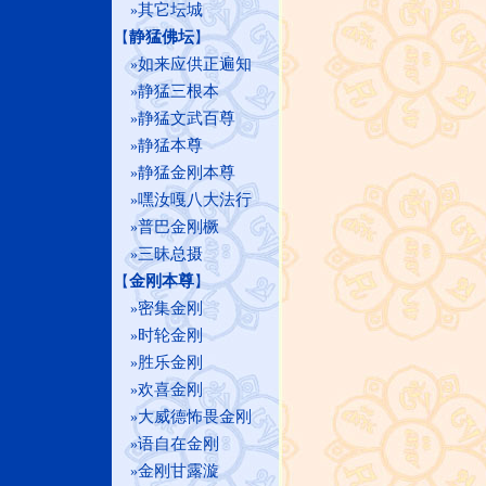
其它坛城
»
静猛佛坛
【
】
如来应供正遍知
»
静猛三根本
»
静猛文武百尊
»
静猛本尊
»
静猛金刚本尊
»
嘿汝嘎八大法行
»
普巴金刚橛
»
三昧总摄
»
金刚本尊
【
】
密集金刚
»
时轮金刚
»
胜乐金刚
»
欢喜金刚
»
大威德怖畏金刚
»
语自在金刚
»
金刚甘露漩
»