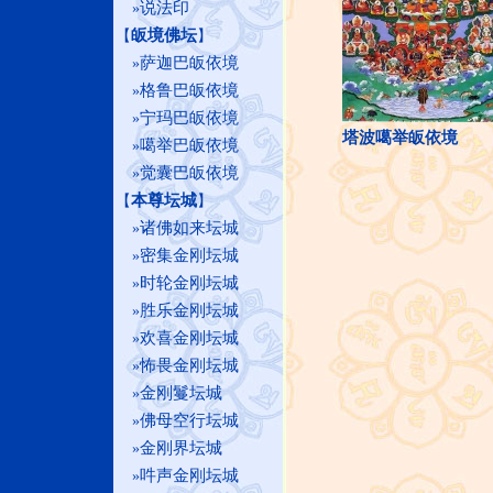
说法印
»
皈境佛坛
【
】
萨迦巴皈依境
»
格鲁巴皈依境
»
宁玛巴皈依境
»
塔波噶举皈依境
噶举巴皈依境
»
觉囊巴皈依境
»
本尊坛城
【
】
诸佛如来坛城
»
密集金刚坛城
»
时轮金刚坛城
»
胜乐金刚坛城
»
欢喜金刚坛城
»
怖畏金刚坛城
»
金刚鬘坛城
»
佛母空行坛城
»
金刚界坛城
»
吽声金刚坛城
»