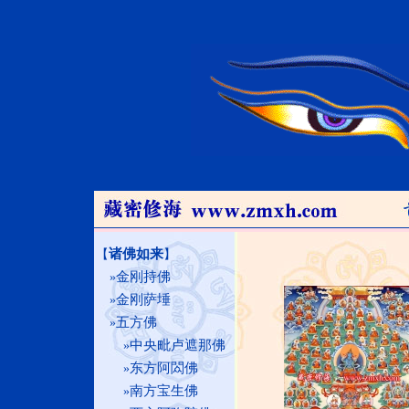
诸佛如来
【
】
金刚持佛
»
金刚萨埵
»
五方佛
»
中央毗卢遮那佛
»
东方阿閦佛
»
南方宝生佛
»