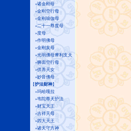
诸金刚母
»
金刚空行母
»
金刚瑜伽母
»
二十一尊度母
»
度母
»
作明佛母
»
金刚亥母
»
光明佛母摩利支天
»
狮面空行母
»
供养天女
»
妙音佛母
»
护法财神
【
】
玛哈嘎拉
»
韦陀尊天护法
»
财宝天王
»
吉祥天母
»
四大天王
»
诸天守方神
»