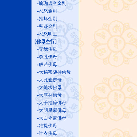
瑜珈虚空金刚
»
忿怒金刚
»
摧坏金刚
»
秽迹金刚
»
忿怒明王
»
佛母空行
【
】
无我佛母
»
尊胜佛母
»
般若佛母
»
大秘密随持佛母
»
大孔雀佛母
»
大随求佛母
»
大寒林佛母
»
大千摧碎佛母
»
大明星曜佛母
»
大白伞盖佛母
»
准提佛母
»
叶衣佛母
»