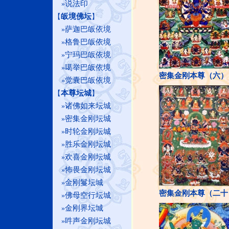
说法印
»
皈境佛坛
【
】
萨迦巴皈依境
»
格鲁巴皈依境
»
宁玛巴皈依境
»
噶举巴皈依境
»
密集金刚本尊（六）
觉囊巴皈依境
»
本尊坛城
【
】
诸佛如来坛城
»
密集金刚坛城
»
时轮金刚坛城
»
胜乐金刚坛城
»
欢喜金刚坛城
»
怖畏金刚坛城
»
金刚鬘坛城
»
密集金刚本尊（二十
佛母空行坛城
»
金刚界坛城
»
吽声金刚坛城
»