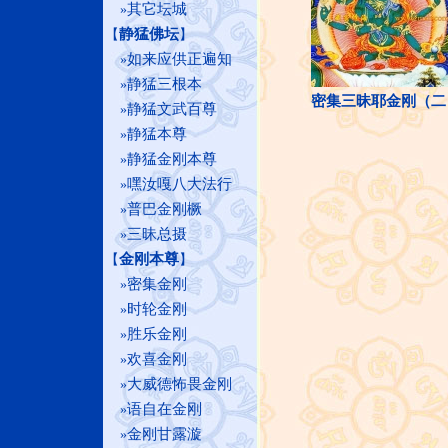
其它坛城
»
静猛佛坛
【
】
如来应供正遍知
»
静猛三根本
»
密集三昧耶金刚（二
静猛文武百尊
»
静猛本尊
»
静猛金刚本尊
»
嘿汝嘎八大法行
»
普巴金刚橛
»
三昧总摄
»
金刚本尊
【
】
密集金刚
»
时轮金刚
»
胜乐金刚
»
欢喜金刚
»
大威德怖畏金刚
»
语自在金刚
»
金刚甘露漩
»