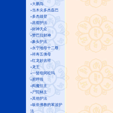
大鹏鸟
»
当木尖多杰磊巴
»
多杰雄登
»
昌都护法
»
财神天众
»
赞巴拉财神
»
象头护法
»
永宁地母十二尊
»
祥寿五佛母
»
红龙妙吉祥
»
龙王
»
一髻母阿松玛
»
惹呼啦
»
阎魔怙主
»
尸陀林主
»
其他护法
»
皈依佛教的苯波护
»
法