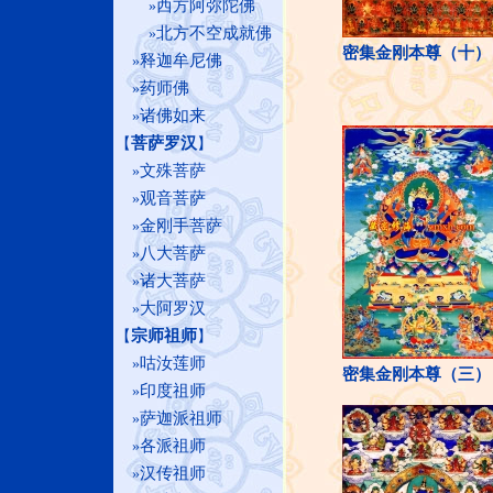
西方阿弥陀佛
»
北方不空成就佛
»
密集金刚本尊（十）
释迦牟尼佛
»
药师佛
»
诸佛如来
»
菩萨罗汉
【
】
文殊菩萨
»
观音菩萨
»
金刚手菩萨
»
八大菩萨
»
诸大菩萨
»
大阿罗汉
»
宗师祖师
【
】
咕汝莲师
»
密集金刚本尊（三）
印度祖师
»
萨迦派祖师
»
各派祖师
»
汉传祖师
»