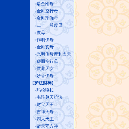
诸金刚母
»
金刚空行母
»
金刚瑜伽母
»
二十一尊度母
»
度母
»
作明佛母
»
金刚亥母
»
光明佛母摩利支天
»
狮面空行母
»
供养天女
»
妙音佛母
»
护法财神
【
】
玛哈嘎拉
»
韦陀尊天护法
»
财宝天王
»
吉祥天母
»
四大天王
»
诸天守方神
»