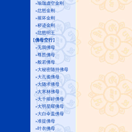
瑜珈虚空金刚
»
忿怒金刚
»
摧坏金刚
»
秽迹金刚
»
忿怒明王
»
佛母空行
【
】
无我佛母
»
尊胜佛母
»
般若佛母
»
大秘密随持佛母
»
大孔雀佛母
»
大随求佛母
»
大寒林佛母
»
大千摧碎佛母
»
大明星曜佛母
»
大白伞盖佛母
»
准提佛母
»
叶衣佛母
»