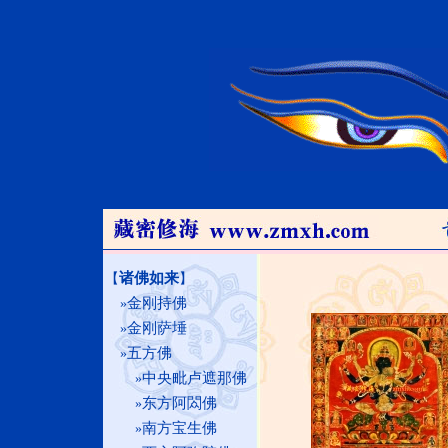
诸佛如来
【
】
金刚持佛
»
金刚萨埵
»
五方佛
»
中央毗卢遮那佛
»
东方阿閦佛
»
南方宝生佛
»