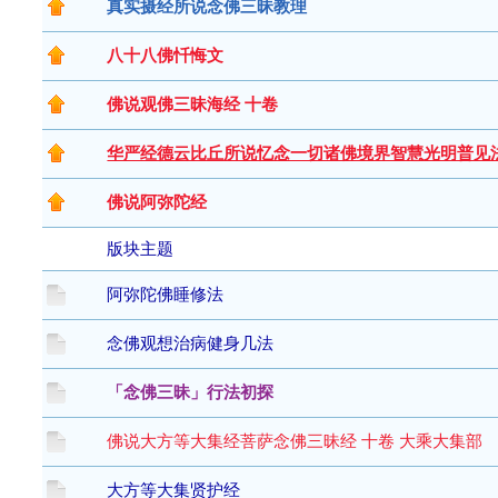
真实摄经所说念佛三昧教理
八十八佛忏悔文
佛说观佛三昧海经 十卷
华严经德云比丘所说忆念一切诸佛境界智慧光明普见
佛说阿弥陀经
版块主题
阿弥陀佛睡修法
念佛观想治病健身几法
「念佛三昧」行法初探
佛说大方等大集经菩萨念佛三昧经 十卷 大乘大集部
大方等大集贤护经