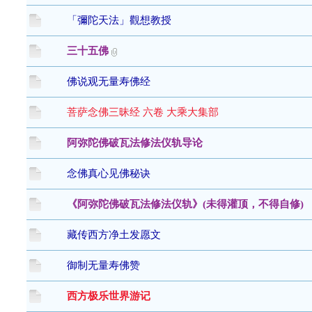
「彌陀天法」觀想教授
三十五佛
佛说观无量寿佛经
菩萨念佛三昧经 六卷 大乘大集部
阿弥陀佛破瓦法修法仪轨导论
念佛真心见佛秘诀
《阿弥陀佛破瓦法修法仪轨》(未得灌顶，不得自修)
藏传西方净土发愿文
御制无量寿佛赞
西方极乐世界游记