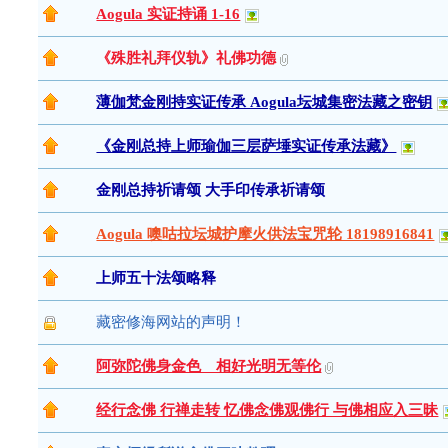
Aogula 实证持诵 1-16
《殊胜礼拜仪轨》礼佛功德
薄伽梵金刚持实证传承 Aogula坛城集密法藏之密钥
《金刚总持上师瑜伽三层萨埵实证传承法藏》
金刚总持祈请颂 大手印传承祈请颂
Aogula 噢咕拉坛城护摩火供法宝咒轮 18198916841
上师五十法颂略释
藏密修海网站的声明！
阿弥陀佛身金色 相好光明无等伦
经行念佛 行禅走转 忆佛念佛观佛行 与佛相应入三昧