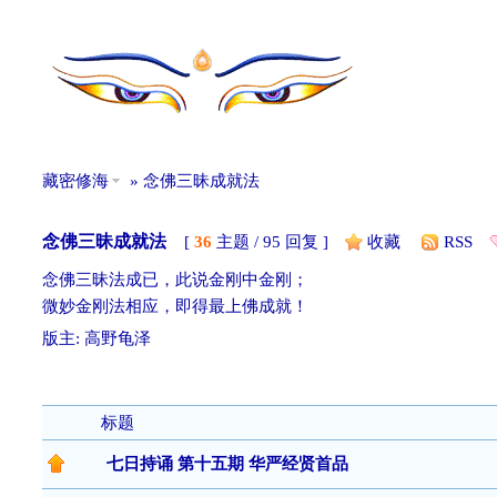
藏密修海
» 念佛三昧成就法
念佛三昧成就法
[
36
主题 / 95 回复 ]
收藏
RSS
念佛三昧法成已，此说金刚中金刚；
微妙金刚法相应，即得最上佛成就！
版主:
高野龟泽
发帖
标题
七日持诵 第十五期 华严经贤首品