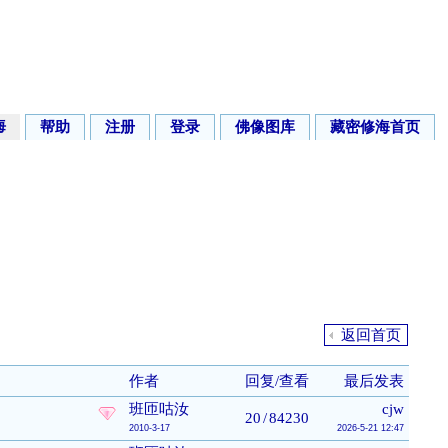
海
帮助
注册
登录
佛像图库
藏密修海首页
返回首页
作者
回复/查看
最后发表
班匝咕汝
cjw
20
/
84230
2010-3-17
2026-5-21 12:47