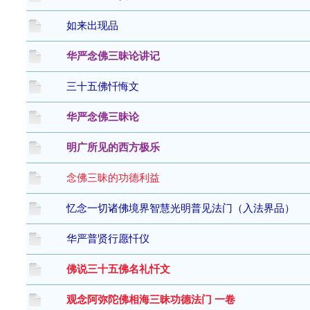
如来出现品
华严念佛三昧论讲记
三十五佛忏悔文
华严念佛三昧论
明广所见的西方极乐
念佛三昧的功德利益
忆念一切诸佛境界智慧光明普见法门（入法界品）
华严普贤行愿忏仪
佛说三十五佛名礼忏文
观念阿弥陀佛相海三昧功德法门 一卷