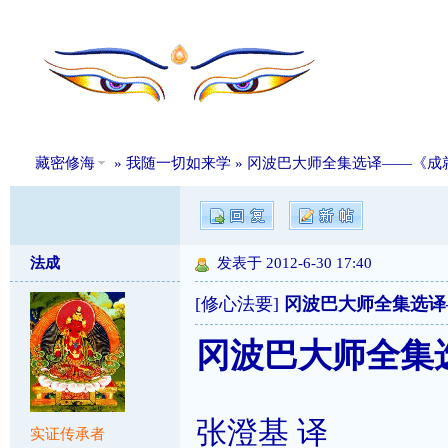
藏密修海
»
我随一切如来学
» 冈波巴大师全集选译——《成
法成
发表于 2012-6-30 17:40
[修心法要]
冈波巴大师全集选译
冈波巴大师全集
张澄基 译
实证传承者