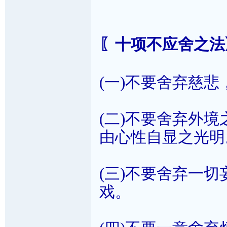
〖十项不应舍之法
(一)不要舍弃慈
(二)不要舍弃外
由心性自显之光明
(三)不要舍弃一
戏。