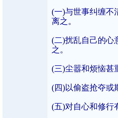
(一)与世事纠缠
离之。
(二)扰乱自己的
之。
(三)尘嚣和烦恼
(四)以偷盗抢夺
(五)对自心和修