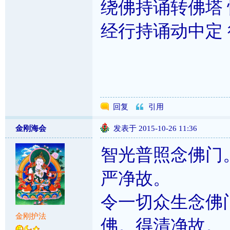
绕佛持诵转佛塔
经行持诵动中定
回复
引用
金刚海会
发表于 2015-10-26 11:36
智光普照念佛门
严净故。
令一切众生念佛
金刚护法
佛。得清净故。