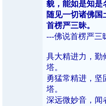
貌，能如是知是
随见一切诸佛国
首楞严三昧。
---佛说首楞严
具大精进力，勤
塔。
勇猛常精进，坚
塔。
深远微妙音，闻