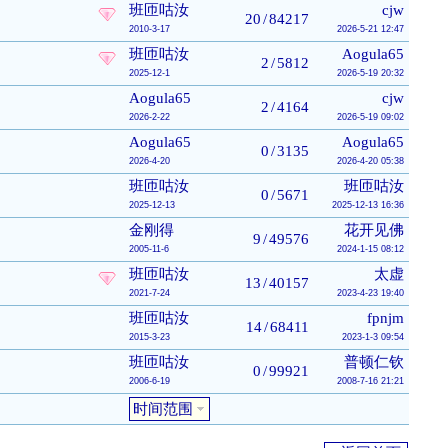
班匝咕汝
cjw
20
/
84217
2010-3-17
2026-5-21 12:47
班匝咕汝
Aogula65
2
/
5812
2025-12-1
2026-5-19 20:32
Aogula65
cjw
2
/
4164
2026-2-22
2026-5-19 09:02
Aogula65
Aogula65
0
/
3135
2026-4-20
2026-4-20 05:38
班匝咕汝
班匝咕汝
0
/
5671
2025-12-13
2025-12-13 16:36
金刚得
花开见佛
9
/
49576
2005-11-6
2024-1-15 08:12
班匝咕汝
太虚
13
/
40157
2021-7-24
2023-4-23 19:40
班匝咕汝
fpnjm
14
/
68411
2015-3-23
2023-1-3 09:54
班匝咕汝
普顿仁钦
0
/
99921
2006-6-19
2008-7-16 21:21
时间范围