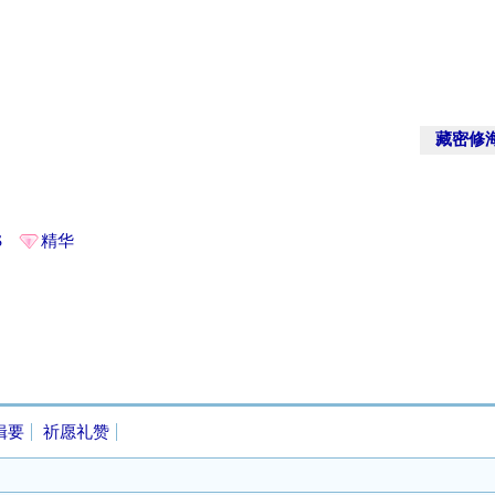
藏密修
S
精华
辑要
祈愿礼赞