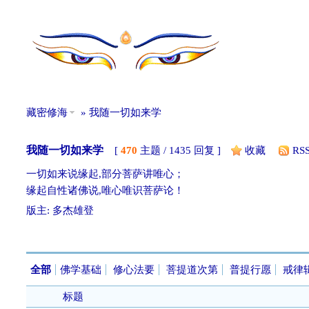
藏密修海
» 我随一切如来学
我随一切如来学
[
470
主题 / 1435 回复 ]
收藏
RS
一切如来说缘起,部分菩萨讲唯心；
缘起自性诸佛说,唯心唯识菩萨论！
版主:
多杰雄登
发帖
全部
佛学基础
修心法要
菩提道次第
普提行愿
戒律
标题