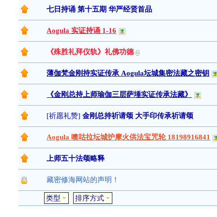
七日持诵 第十五期 华严经贤首品
Aogula 实证持诵 1-16
《殊胜礼拜仪轨》礼佛功德
薄伽梵金刚持实证传承 Aogula坛城集密法藏之密钥
《金刚总持上师瑜伽三层萨埵实证传承法藏》
[
祈愿礼赞
]
金刚总持祈请颂 大手印传承祈请颂
Aogula 噢咕拉坛城护摩火供法宝咒轮 18198916841
上师五十法颂略释
藏密修海网站的声明！
类型
排序方式